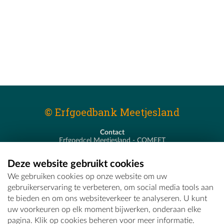
© Erfgoedbank Meetjesland
Contact
Erfgoedcel Meetjesland - COMEET
Pastoor De Nevestraat 8
9900 Eeklo
Deze website gebruikt cookies
T - 09 373 75 96
We gebruiken cookies op onze website om uw
E -
erfgoedcel@comeet.be
gebruikerservaring te verbeteren, om social media tools aan
te bieden en om ons websiteverkeer te analyseren. U kunt
uw voorkeuren op elk moment bijwerken, onderaan elke
pagina. Klik op cookies beheren voor meer informatie.