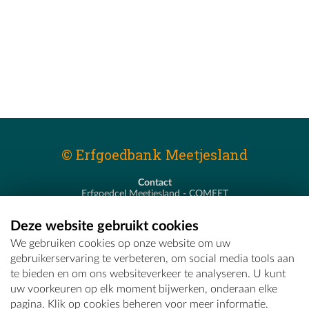
© Erfgoedbank Meetjesland
Contact
Erfgoedcel Meetjesland - COMEET
Pastoor De Nevestraat 8
9900 Eeklo
Deze website gebruikt cookies
T - 09 373 75 96
We gebruiken cookies op onze website om uw
E -
erfgoedcel@comeet.be
gebruikerservaring te verbeteren, om social media tools aan
te bieden en om ons websiteverkeer te analyseren. U kunt
uw voorkeuren op elk moment bijwerken, onderaan elke
pagina. Klik op cookies beheren voor meer informatie.