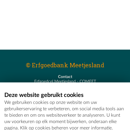
© Erfgoedbank Meetjesland
Contact
Erfgoedcel Meetjesland - COMEET
Pastoor De Nevestraat 8
9900 Eeklo
Deze website gebruikt cookies
T - 09 373 75 96
We gebruiken cookies op onze website om uw
E -
erfgoedcel@comeet.be
gebruikerservaring te verbeteren, om social media tools aan
te bieden en om ons websiteverkeer te analyseren. U kunt
uw voorkeuren op elk moment bijwerken, onderaan elke
pagina. Klik op cookies beheren voor meer informatie.