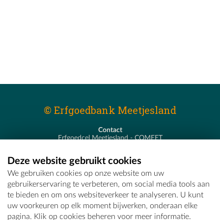
© Erfgoedbank Meetjesland
Contact
Erfgoedcel Meetjesland - COMEET
Pastoor De Nevestraat 8
9900 Eeklo
Deze website gebruikt cookies
T - 09 373 75 96
We gebruiken cookies op onze website om uw
E -
erfgoedcel@comeet.be
gebruikerservaring te verbeteren, om social media tools aan
te bieden en om ons websiteverkeer te analyseren. U kunt
uw voorkeuren op elk moment bijwerken, onderaan elke
pagina. Klik op cookies beheren voor meer informatie.