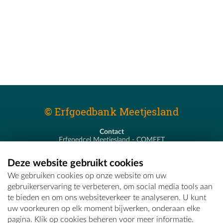
© Erfgoedbank Meetjesland
Contact
Erfgoedcel Meetjesland - COMEET
Pastoor De Nevestraat 8
9900 Eeklo
Deze website gebruikt cookies
T - 09 373 75 96
We gebruiken cookies op onze website om uw
E -
erfgoedcel@comeet.be
gebruikerservaring te verbeteren, om social media tools aan
te bieden en om ons websiteverkeer te analyseren. U kunt
uw voorkeuren op elk moment bijwerken, onderaan elke
pagina. Klik op cookies beheren voor meer informatie.