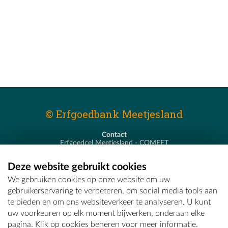
© Erfgoedbank Meetjesland
Contact
Erfgoedcel Meetjesland - COMEET
Pastoor De Nevestraat 8
9900 Eeklo
Deze website gebruikt cookies
T - 09 373 75 96
We gebruiken cookies op onze website om uw
E -
erfgoedcel@comeet.be
gebruikerservaring te verbeteren, om social media tools aan
te bieden en om ons websiteverkeer te analyseren. U kunt
uw voorkeuren op elk moment bijwerken, onderaan elke
pagina. Klik op cookies beheren voor meer informatie.