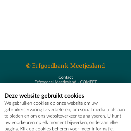
© Erfgoedbank Meetjesland
Contact
Erfgoedcel Meetjesland - COMEET
Pastoor De Nevestraat 8
9900 Eeklo
Deze website gebruikt cookies
T - 09 373 75 96
We gebruiken cookies op onze website om uw
E -
erfgoedcel@comeet.be
gebruikerservaring te verbeteren, om social media tools aan
te bieden en om ons websiteverkeer te analyseren. U kunt
uw voorkeuren op elk moment bijwerken, onderaan elke
pagina. Klik op cookies beheren voor meer informatie.