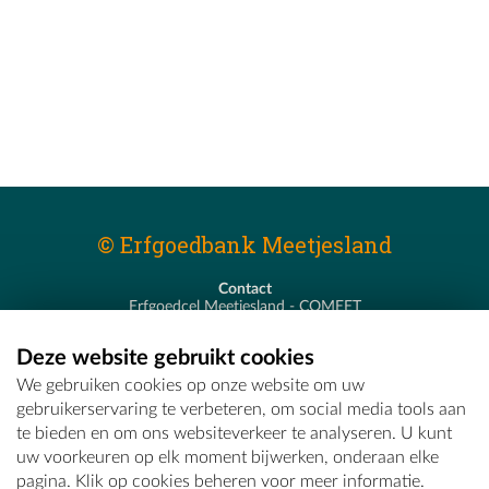
© Erfgoedbank Meetjesland
Contact
Erfgoedcel Meetjesland - COMEET
Pastoor De Nevestraat 8
9900 Eeklo
Deze website gebruikt cookies
T - 09 373 75 96
We gebruiken cookies op onze website om uw
E -
erfgoedcel@comeet.be
gebruikerservaring te verbeteren, om social media tools aan
te bieden en om ons websiteverkeer te analyseren. U kunt
uw voorkeuren op elk moment bijwerken, onderaan elke
pagina. Klik op cookies beheren voor meer informatie.