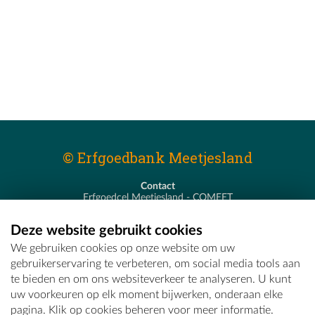
© Erfgoedbank Meetjesland
Contact
Erfgoedcel Meetjesland - COMEET
Pastoor De Nevestraat 8
9900 Eeklo
Deze website gebruikt cookies
T - 09 373 75 96
We gebruiken cookies op onze website om uw
E -
erfgoedcel@comeet.be
gebruikerservaring te verbeteren, om social media tools aan
te bieden en om ons websiteverkeer te analyseren. U kunt
uw voorkeuren op elk moment bijwerken, onderaan elke
pagina. Klik op cookies beheren voor meer informatie.