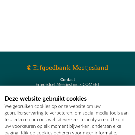
© Erfgoedbank Meetjesland
Contact
Erfgoedcel Meetjesland - COMEET
Pastoor De Nevestraat 8
9900 Eeklo
Deze website gebruikt cookies
T - 09 373 75 96
We gebruiken cookies op onze website om uw
E -
erfgoedcel@comeet.be
gebruikerservaring te verbeteren, om social media tools aan
te bieden en om ons websiteverkeer te analyseren. U kunt
uw voorkeuren op elk moment bijwerken, onderaan elke
pagina. Klik op cookies beheren voor meer informatie.