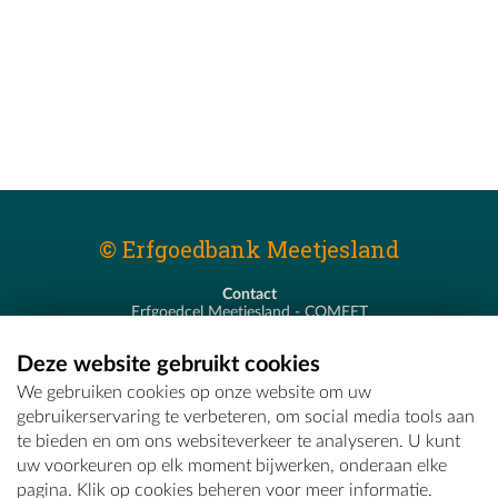
© Erfgoedbank Meetjesland
Contact
Erfgoedcel Meetjesland - COMEET
Pastoor De Nevestraat 8
9900 Eeklo
Deze website gebruikt cookies
T - 09 373 75 96
We gebruiken cookies op onze website om uw
E -
erfgoedcel@comeet.be
gebruikerservaring te verbeteren, om social media tools aan
te bieden en om ons websiteverkeer te analyseren. U kunt
uw voorkeuren op elk moment bijwerken, onderaan elke
pagina. Klik op cookies beheren voor meer informatie.