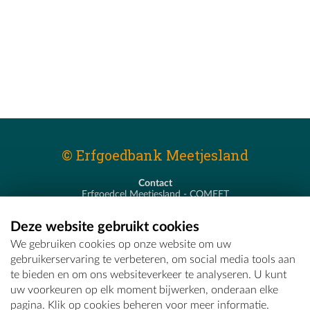
© Erfgoedbank Meetjesland
Contact
Erfgoedcel Meetjesland - COMEET
Pastoor De Nevestraat 8
9900 Eeklo
Deze website gebruikt cookies
T - 09 373 75 96
We gebruiken cookies op onze website om uw
E -
erfgoedcel@comeet.be
gebruikerservaring te verbeteren, om social media tools aan
te bieden en om ons websiteverkeer te analyseren. U kunt
uw voorkeuren op elk moment bijwerken, onderaan elke
pagina. Klik op cookies beheren voor meer informatie.