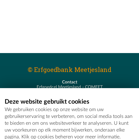
© Erfgoedbank Meetjesland
Contact
Erfgoedcel Meetjesland - COMEET
Pastoor De Nevestraat 8
9900 Eeklo
Deze website gebruikt cookies
T - 09 373 75 96
We gebruiken cookies op onze website om uw
E -
erfgoedcel@comeet.be
gebruikerservaring te verbeteren, om social media tools aan
te bieden en om ons websiteverkeer te analyseren. U kunt
uw voorkeuren op elk moment bijwerken, onderaan elke
pagina. Klik op cookies beheren voor meer informatie.