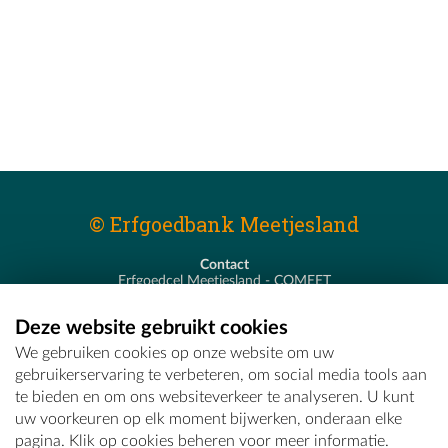
© Erfgoedbank Meetjesland
Contact
Erfgoedcel Meetjesland - COMEET
Pastoor De Nevestraat 8
9900 Eeklo
Deze website gebruikt cookies
T - 09 373 75 96
We gebruiken cookies op onze website om uw
E -
erfgoedcel@comeet.be
gebruikerservaring te verbeteren, om social media tools aan
te bieden en om ons websiteverkeer te analyseren. U kunt
uw voorkeuren op elk moment bijwerken, onderaan elke
pagina. Klik op cookies beheren voor meer informatie.