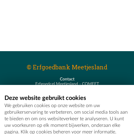
© Erfgoedbank Meetjesland
Contact
Erfgoedcel Meetjesland - COMEET
Pastoor De Nevestraat 8
9900 Eeklo
Deze website gebruikt cookies
T - 09 373 75 96
We gebruiken cookies op onze website om uw
E -
erfgoedcel@comeet.be
gebruikerservaring te verbeteren, om social media tools aan
te bieden en om ons websiteverkeer te analyseren. U kunt
uw voorkeuren op elk moment bijwerken, onderaan elke
pagina. Klik op cookies beheren voor meer informatie.