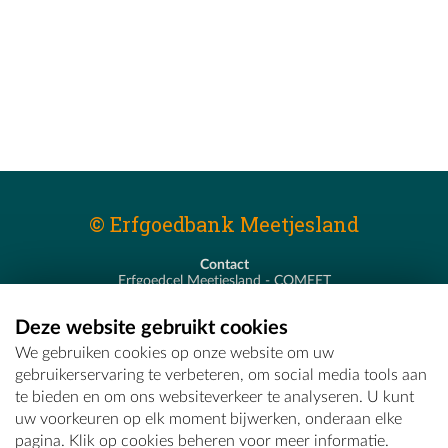
© Erfgoedbank Meetjesland
Contact
Erfgoedcel Meetjesland - COMEET
Pastoor De Nevestraat 8
9900 Eeklo
Deze website gebruikt cookies
T - 09 373 75 96
We gebruiken cookies op onze website om uw
E -
erfgoedcel@comeet.be
gebruikerservaring te verbeteren, om social media tools aan
te bieden en om ons websiteverkeer te analyseren. U kunt
uw voorkeuren op elk moment bijwerken, onderaan elke
pagina. Klik op cookies beheren voor meer informatie.