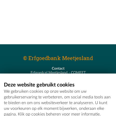
© Erfgoedbank Meetjesland
Contact
Erfgoedcel Meetjesland - COMEET
Pastoor De Nevestraat 8
9900 Eeklo
Deze website gebruikt cookies
T - 09 373 75 96
We gebruiken cookies op onze website om uw
E -
erfgoedcel@comeet.be
gebruikerservaring te verbeteren, om social media tools aan
te bieden en om ons websiteverkeer te analyseren. U kunt
uw voorkeuren op elk moment bijwerken, onderaan elke
pagina. Klik op cookies beheren voor meer informatie.