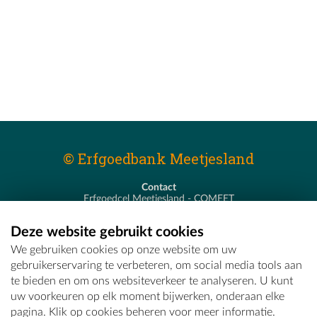
© Erfgoedbank Meetjesland
Contact
Erfgoedcel Meetjesland - COMEET
Pastoor De Nevestraat 8
9900 Eeklo
Deze website gebruikt cookies
T - 09 373 75 96
We gebruiken cookies op onze website om uw
E -
erfgoedcel@comeet.be
gebruikerservaring te verbeteren, om social media tools aan
te bieden en om ons websiteverkeer te analyseren. U kunt
uw voorkeuren op elk moment bijwerken, onderaan elke
pagina. Klik op cookies beheren voor meer informatie.