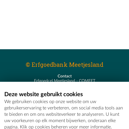
© Erfgoedbank Meetjesland
Contact
Erfgoedcel Meetjesland - COMEET
Pastoor De Nevestraat 8
9900 Eeklo
Deze website gebruikt cookies
T - 09 373 75 96
We gebruiken cookies op onze website om uw
E -
erfgoedcel@comeet.be
gebruikerservaring te verbeteren, om social media tools aan
te bieden en om ons websiteverkeer te analyseren. U kunt
uw voorkeuren op elk moment bijwerken, onderaan elke
pagina. Klik op cookies beheren voor meer informatie.