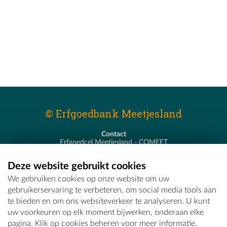
© Erfgoedbank Meetjesland
Contact
Erfgoedcel Meetjesland - COMEET
Pastoor De Nevestraat 8
9900 Eeklo
Deze website gebruikt cookies
T - 09 373 75 96
We gebruiken cookies op onze website om uw
E -
erfgoedcel@comeet.be
gebruikerservaring te verbeteren, om social media tools aan
te bieden en om ons websiteverkeer te analyseren. U kunt
uw voorkeuren op elk moment bijwerken, onderaan elke
pagina. Klik op cookies beheren voor meer informatie.