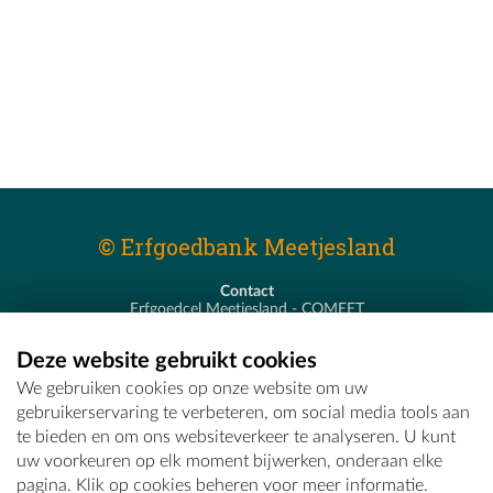
© Erfgoedbank Meetjesland
Contact
Erfgoedcel Meetjesland - COMEET
Pastoor De Nevestraat 8
9900 Eeklo
Deze website gebruikt cookies
T - 09 373 75 96
We gebruiken cookies op onze website om uw
E -
erfgoedcel@comeet.be
gebruikerservaring te verbeteren, om social media tools aan
te bieden en om ons websiteverkeer te analyseren. U kunt
uw voorkeuren op elk moment bijwerken, onderaan elke
pagina. Klik op cookies beheren voor meer informatie.