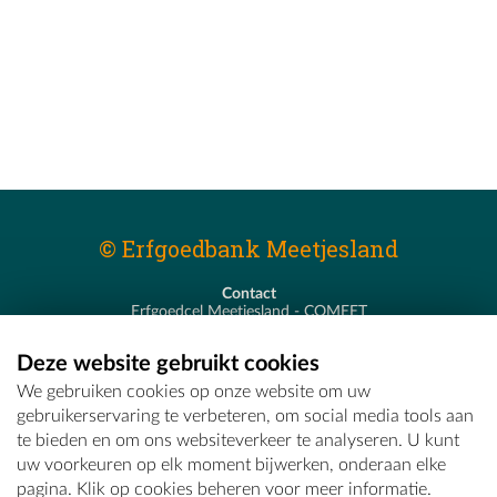
© Erfgoedbank Meetjesland
Contact
Erfgoedcel Meetjesland - COMEET
Pastoor De Nevestraat 8
9900 Eeklo
Deze website gebruikt cookies
T - 09 373 75 96
We gebruiken cookies op onze website om uw
E -
erfgoedcel@comeet.be
gebruikerservaring te verbeteren, om social media tools aan
te bieden en om ons websiteverkeer te analyseren. U kunt
uw voorkeuren op elk moment bijwerken, onderaan elke
pagina. Klik op cookies beheren voor meer informatie.