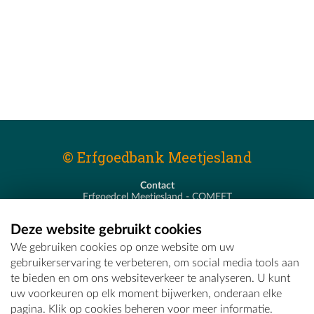
© Erfgoedbank Meetjesland
Contact
Erfgoedcel Meetjesland - COMEET
Pastoor De Nevestraat 8
9900 Eeklo
Deze website gebruikt cookies
T - 09 373 75 96
We gebruiken cookies op onze website om uw
E -
erfgoedcel@comeet.be
gebruikerservaring te verbeteren, om social media tools aan
te bieden en om ons websiteverkeer te analyseren. U kunt
uw voorkeuren op elk moment bijwerken, onderaan elke
pagina. Klik op cookies beheren voor meer informatie.