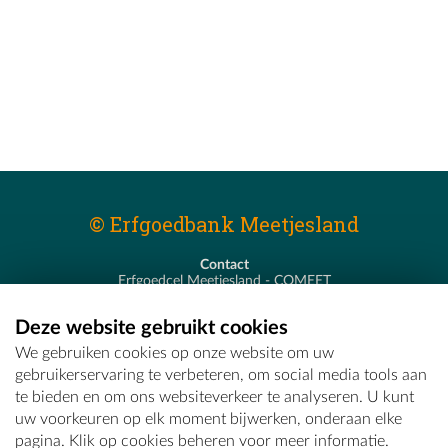
© Erfgoedbank Meetjesland
Contact
Erfgoedcel Meetjesland - COMEET
Pastoor De Nevestraat 8
9900 Eeklo
Deze website gebruikt cookies
T - 09 373 75 96
We gebruiken cookies op onze website om uw
E -
erfgoedcel@comeet.be
gebruikerservaring te verbeteren, om social media tools aan
te bieden en om ons websiteverkeer te analyseren. U kunt
uw voorkeuren op elk moment bijwerken, onderaan elke
pagina. Klik op cookies beheren voor meer informatie.