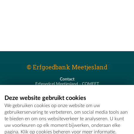
© Erfgoedbank Meetjesland
Contact
Erfgoedcel Meetjesland - COMEET
Pastoor De Nevestraat 8
9900 Eeklo
Deze website gebruikt cookies
T - 09 373 75 96
We gebruiken cookies op onze website om uw
E -
erfgoedcel@comeet.be
gebruikerservaring te verbeteren, om social media tools aan
te bieden en om ons websiteverkeer te analyseren. U kunt
uw voorkeuren op elk moment bijwerken, onderaan elke
pagina. Klik op cookies beheren voor meer informatie.