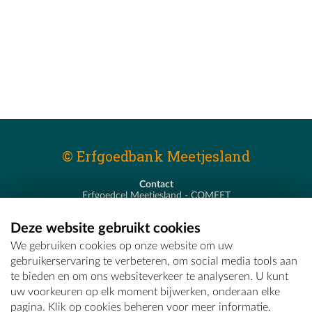
© Erfgoedbank Meetjesland
Contact
Erfgoedcel Meetjesland - COMEET
Pastoor De Nevestraat 8
9900 Eeklo
Deze website gebruikt cookies
T - 09 373 75 96
We gebruiken cookies op onze website om uw
E -
erfgoedcel@comeet.be
gebruikerservaring te verbeteren, om social media tools aan
te bieden en om ons websiteverkeer te analyseren. U kunt
uw voorkeuren op elk moment bijwerken, onderaan elke
pagina. Klik op cookies beheren voor meer informatie.