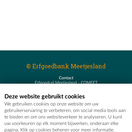
© Erfgoedbank Meetjesland
Contact
Erfgoedcel Meetjesland - COMEET
Pastoor De Nevestraat 8
9900 Eeklo
Deze website gebruikt cookies
T - 09 373 75 96
We gebruiken cookies op onze website om uw
E -
erfgoedcel@comeet.be
gebruikerservaring te verbeteren, om social media tools aan
te bieden en om ons websiteverkeer te analyseren. U kunt
uw voorkeuren op elk moment bijwerken, onderaan elke
pagina. Klik op cookies beheren voor meer informatie.