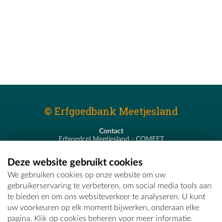
© Erfgoedbank Meetjesland
Contact
Erfgoedcel Meetjesland - COMEET
Pastoor De Nevestraat 8
9900 Eeklo
Deze website gebruikt cookies
T - 09 373 75 96
We gebruiken cookies op onze website om uw
E -
erfgoedcel@comeet.be
gebruikerservaring te verbeteren, om social media tools aan
te bieden en om ons websiteverkeer te analyseren. U kunt
uw voorkeuren op elk moment bijwerken, onderaan elke
pagina. Klik op cookies beheren voor meer informatie.