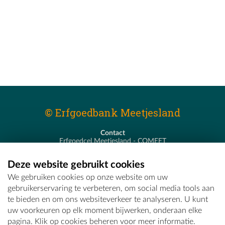
© Erfgoedbank Meetjesland
Contact
Erfgoedcel Meetjesland - COMEET
Pastoor De Nevestraat 8
9900 Eeklo
Deze website gebruikt cookies
T - 09 373 75 96
We gebruiken cookies op onze website om uw
E -
erfgoedcel@comeet.be
gebruikerservaring te verbeteren, om social media tools aan
te bieden en om ons websiteverkeer te analyseren. U kunt
uw voorkeuren op elk moment bijwerken, onderaan elke
pagina. Klik op cookies beheren voor meer informatie.