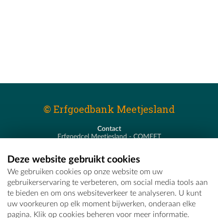
© Erfgoedbank Meetjesland
Contact
Erfgoedcel Meetjesland - COMEET
Pastoor De Nevestraat 8
9900 Eeklo
Deze website gebruikt cookies
T - 09 373 75 96
We gebruiken cookies op onze website om uw
E -
erfgoedcel@comeet.be
gebruikerservaring te verbeteren, om social media tools aan
te bieden en om ons websiteverkeer te analyseren. U kunt
uw voorkeuren op elk moment bijwerken, onderaan elke
pagina. Klik op cookies beheren voor meer informatie.