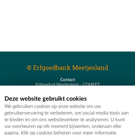
© Erfgoedbank Meetjesland
Contact
Erfgoedcel Meetjesland - COMEET
Pastoor De Nevestraat 8
9900 Eeklo
Deze website gebruikt cookies
T - 09 373 75 96
We gebruiken cookies op onze website om uw
E -
erfgoedcel@comeet.be
gebruikerservaring te verbeteren, om social media tools aan
te bieden en om ons websiteverkeer te analyseren. U kunt
uw voorkeuren op elk moment bijwerken, onderaan elke
pagina. Klik op cookies beheren voor meer informatie.