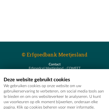
© Erfgoedbank Meetjesland
Contact
Erfgoedcel Meetjesland - COMEET
Pastoor De Nevestraat 8
9900 Eeklo
Deze website gebruikt cookies
T - 09 373 75 96
We gebruiken cookies op onze website om uw
E -
erfgoedcel@comeet.be
gebruikerservaring te verbeteren, om social media tools aan
te bieden en om ons websiteverkeer te analyseren. U kunt
uw voorkeuren op elk moment bijwerken, onderaan elke
pagina. Klik op cookies beheren voor meer informatie.